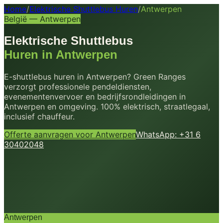
Home
/
Elektrische Shuttlebus Huren
/
Antwerpen
België
—
Antwerpen
Elektrische Shuttlebus
Huren in
Antwerpen
E-shuttlebus huren in
Antwerpen
? Green Ranges
verzorgt professionele pendeldiensten,
evenementenvervoer en bedrijfsrondleidingen in
Antwerpen
en omgeving. 100% elektrisch, straatlegaal,
inclusief chauffeur.
Offerte aanvragen voor
Antwerpen
WhatsApp: +31 6
30402048
Antwerpen